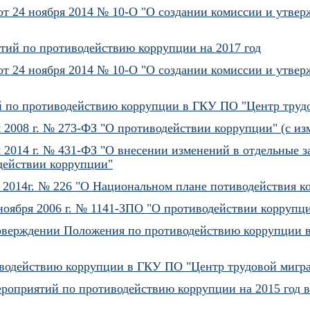
от 24 ноября 2014 № 10-О "О создании комиссии и утве
тий по противодействию коррупции на 2017 год
от 24 ноября 2014 № 10-О "О создании комиссии и утве
 по противодействию коррупции в ГКУ ПО "Центр трудо
я 2008 г. № 273-ФЗ "О противодействии коррупции" (с и
я 2014 г. № 431-ФЗ "О внесении изменений в отдельные 
действии коррупции"
 2014г. № 226 "О Национальном плане потиводействия ко
 ноября 2006 г. № 1141-ЗПО "О противодействии коррупц
урверждении Положения по противодействию коррупции 
водействию коррупции в ГКУ ПО "Центр трудовой мигр
ероприятий по противодействию коррупции на 2015 год 