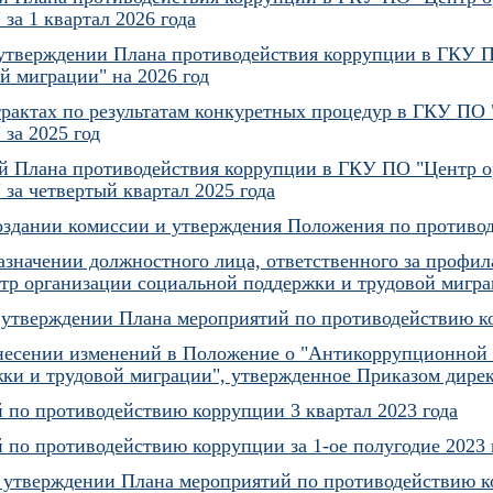
за 1 квартал 2026 года
 утверждении Плана противодействия коррупции в ГКУ 
й миграции" на 2026 год
рактах по результатам конкуретных процедур в ГКУ ПО 
за 2025 год
й Плана противодействия коррупции в ГКУ ПО "Центр о
за четвертый квартал 2025 года
создании комиссии и утверждения Положения по противо
назначении должностного лица, ответственного за проф
р организации социальной поддержки и трудовой мигра
б утверждении Плана мероприятий по противодействию к
 внесении изменений в Положение о "Антикоррупционно
ки и трудовой миграции", утвержденное Приказом дирек
 по противодействию коррупции 3 квартал 2023 года
 по противодействию коррупции за 1-ое полугодие 2023
б утверждении Плана мероприятий по противодействию к