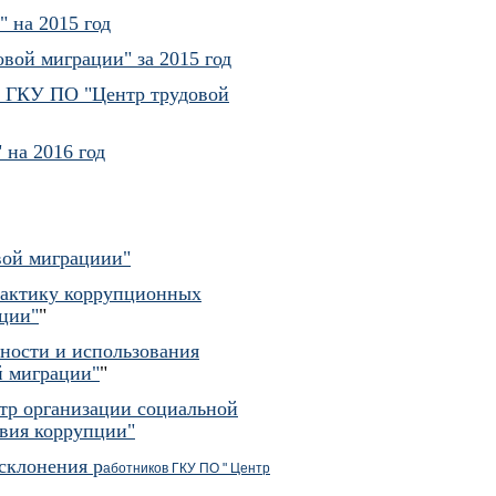
 на 2015 год
вой миграции" за 2015 год
в ГКУ ПО "Центр трудовой
на 2016 год
вой миграциии"
илактику коррупционных
ции"
"
ности и использования
й миграции"
"
тр организации социальной
твия коррупции"
 склонения р
аботников ГКУ ПО " Центр