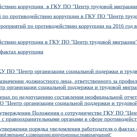
йствию коррупции в ГКУ ПО "Центр трудовой миграции"
 по противодействию коррупции в ГКУ ПО "Центр трудо
ероприятий по противодействию коррупции на 2016 год 
йствию коррупции в ГКУ ПО "Центр трудовой миграции" 
 фактах коррупции
У ПО "Центр организации социальной подержки и труд
назначении должностного лица, ответственного за проф
р организации социальной поддержки и трудовой мигра
мерах по недопущению составления неофициальной отчет
О "Центр организации социальной поддержки и трудово
б утверждении Положения о сотрудничестве ГКУ ПО "Цен
 с правоохранительными органами в сфере противодейс
 утвержении порядка уведомления работодателя о фактах
овой миграции" к совершению коррупционных правонарушений"