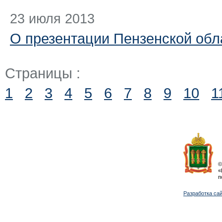
23 июля 2013
О презентации Пензенской обл
Страницы :
1
2
3
4
5
6
7
8
9
10
1
©
«
п
Разработка са